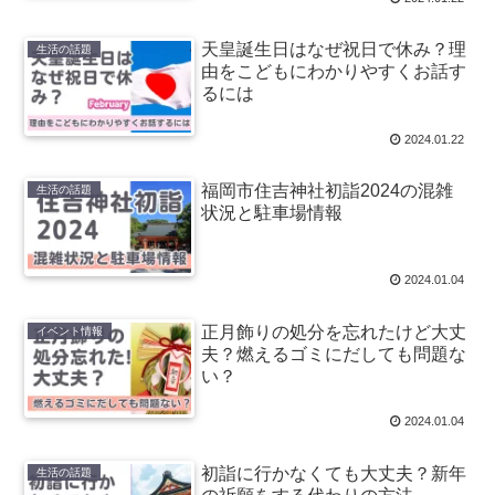
天皇誕生日はなぜ祝日で休み？理
生活の話題
由をこどもにわかりやすくお話す
るには
2024.01.22
福岡市住吉神社初詣2024の混雑
生活の話題
状況と駐車場情報
2024.01.04
正月飾りの処分を忘れたけど大丈
イベント情報
夫？燃えるゴミにだしても問題な
い？
2024.01.04
初詣に行かなくても大丈夫？新年
生活の話題