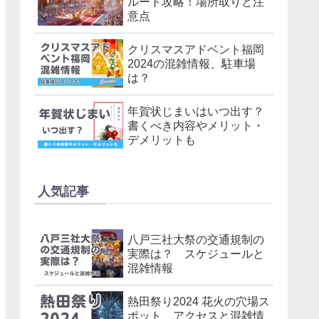
ルート攻略！場所取りと注
意点
クリスマスアドベント福岡
2024の混雑情報、駐車場
は？
年賀状じまいはいつ出す？
書くべき内容やメリット・
デメリットも
人気記事
八戸三社大祭の交通規制の
実際は？ スケジュールと
混雑情報
熱田祭り2024 花火の穴場ス
ポット アクセスと混雑情