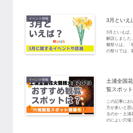
イベント情報
3月といえ
3月といえば
解説しました
雛祭りは、「
の祭りでは、雛
イベント情報
土浦全国花
覧スポット
この記事にお
方が多いと思
るのか・土浦
のによい穴場ス