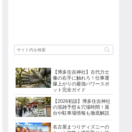
【博多住吉神社】古代力士
像の右手に触れろ！仕事運
爆上がりの最強パワースポ
ット完全ガイド
【2026初詣】博多住吉神社
の混雑予想＆穴場時間！屋
台や駐車場情報も徹底解説
名古屋まつりディズニーの