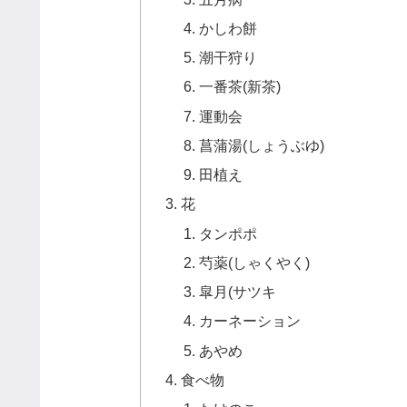
かしわ餅
潮干狩り
一番茶(新茶)
運動会
菖蒲湯(しょうぶゆ)
田植え
花
タンポポ
芍薬(しゃくやく)
皐月(サツキ
カーネーション
あやめ
食べ物