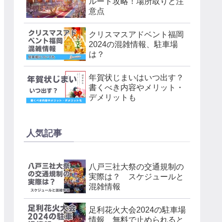
ルート攻略！場所取りと注
意点
クリスマスアドベント福岡
2024の混雑情報、駐車場
は？
年賀状じまいはいつ出す？
書くべき内容やメリット・
デメリットも
人気記事
八戸三社大祭の交通規制の
実際は？ スケジュールと
混雑情報
足利花火大会2024の駐車場
情報 無料で止められると