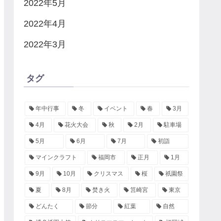
2022年5月
2022年4月
2022年3月
タグ
年中行事
冬
イベント
春
3月
4月
花火大会
秋
2月
駐車場
5月
6月
7月
初詣
マインクラフト
福岡市
正月
1月
9月
10月
クリスマス
桜
祇園祭
夏
8月
焚き火
筥崎宮
東京
どんたく
節分
紅葉
自然