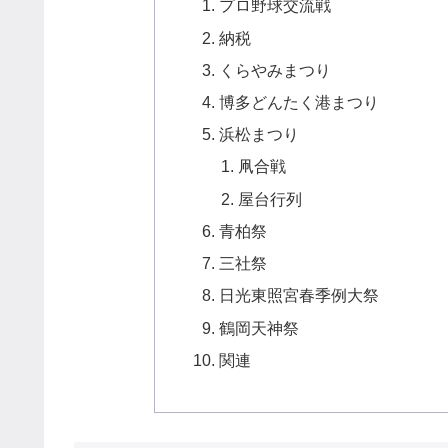
プロ野球交流戦
納税
くらやみまつり
博多どんたく港まつり
浜松まつり
凧合戦
屋台行列
青柏祭
三社祭
日光東照宮春季例大祭
鶴岡天神祭
関連