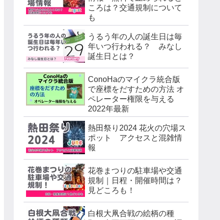
ころは？交通規制について
も
うるう年の人の誕生日は毎
年いつ行われる？ みなし
誕生日とは？
ConoHaのマイクラ統合版
で座標をだすための方法 オ
ペレーター権限を与える
2022年最新
熱田祭り2024 花火の穴場ス
ポット アクセスと混雑情
報
花巻まつりの駐車場や交通
規制｜日程・開催時間は？
見どころも！
白根大凧合戦の絵柄の種