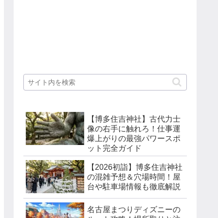
【博多住吉神社】古代力士
像の右手に触れろ！仕事運
爆上がりの最強パワースポ
ット完全ガイド
【2026初詣】博多住吉神社
の混雑予想＆穴場時間！屋
台や駐車場情報も徹底解説
名古屋まつりディズニーの